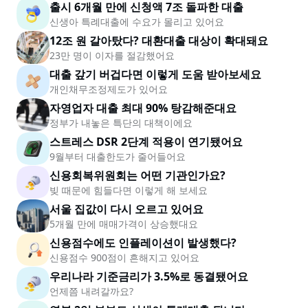
출시 6개월 만에 신청액 7조 돌파한 대출
신생아 특례대출에 수요가 몰리고 있어요
12조 원 갈아탔다? 대환대출 대상이 확대돼요
23만 명이 이자를 절감했어요
대출 갚기 버겁다면 이렇게 도움 받아보세요
개인채무조정제도가 있어요
자영업자 대출 최대 90% 탕감해준대요
정부가 내놓은 특단의 대책이에요
스트레스 DSR 2단계 적용이 연기됐어요
9월부터 대출한도가 줄어들어요
신용회복위원회는 어떤 기관인가요?
빚 때문에 힘들다면 이렇게 해 보세요
서울 집값이 다시 오르고 있어요
5개월 만에 매매가격이 상승했대요
신용점수에도 인플레이션이 발생했다?
신용점수 900점이 흔해지고 있어요
우리나라 기준금리가 3.5%로 동결됐어요
언제쯤 내려갈까요?