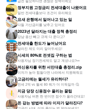
급전 필요하다면 괜찮은 정책이에요
정부지원 고정금리 전세대출이 나왔어요
일반 전세대출보다 조건이 유리해요
요새 은행에서 일어나고 있는 일
다들 가산금리를 낮추고 있어요
2023년 달라지는 대출 정책 총정리
강남∙용산 빼고 규제 다 푼다고?
전세대출 한도가 늘어났어요
달라진 제도 미리 알아두세요!
시세의 80%로 전셋집 구하는 법
사용자님 장기전세제도 알고 계셨나요?👀
저신용자를 위한 서민대출 총정리.zip
이자가 높아 힘들다면 나라에서 지원해줘요
고금리에는 월세가 유리하다?
전세 2억 vs 월세 80 뭐가 더 이득일까 🤔
지금 당장 신용점수 올리는 꿀팁
사용자님 버튼 한 번이면 점수가 올라간대요!
돈 갚는 방법에 따라 이자가 달라진다?
고금리 시대, 이자 줄이는 법 알아보세요!