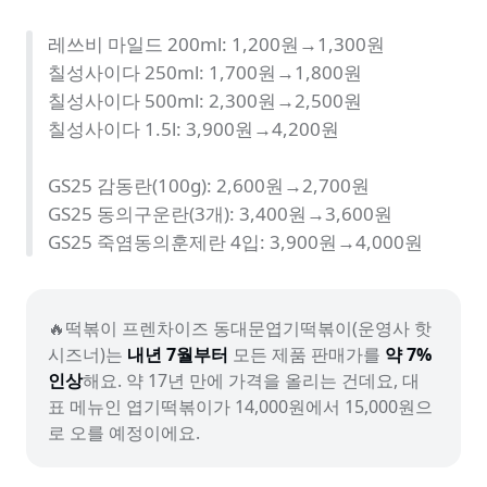
레쓰비 마일드 200ml: 1,200원→1,300원

칠성사이다 250ml: 1,700원→1,800원

칠성사이다 500ml: 2,300원→2,500원

칠성사이다 1.5l: 3,900원→4,200원

GS25 감동란(100g): 2,600원→2,700원

GS25 동의구운란(3개): 3,400원→3,600원

GS25 죽염동의훈제란 4입: 3,900원→4,000원
🔥떡볶이 프렌차이즈 동대문엽기떡볶이(운영사 핫
시즈너)는 
내년 7월부터
 모든 제품 판매가를 
약 7% 
인상
해요. 약 17년 만에 가격을 올리는 건데요, 대
표 메뉴인 엽기떡볶이가 14,000원에서 15,000원으
로 오를 예정이에요.