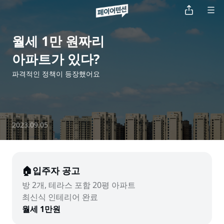
월세 1만 원짜리

아파트가 있다?
파격적인 정책이 등장했어요
2023.09.05
🏠입주자 공고
방 2개, 테라스 포함 20평 아파트

월세 1만원