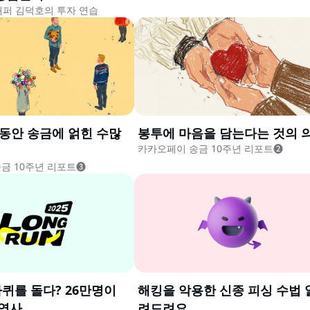
래퍼 김덕호의 투자 연습
 동안 송금에 얽힌 수많
봉투에 마음을 담는다는 것의 
카카오페이 송금 10주년 리포트❷
금 10주년 리포트❸
바퀴를 돌다? 26만명이
해킹을 악용한 신종 피싱 수법 
 역사
려드려요